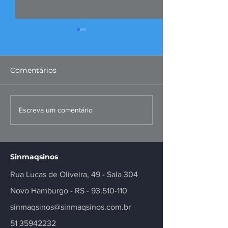
Comentários
FIERGS: corte da Selic é
Missão ao Per
Escreva um comentário
positivo, mas
fortalece negó
insuficiente
inovação no se
Sinmaqsinos
Rua Lucas de Oliveira, 49 - Sala 304
Novo Hamburgo - RS -
93.510-110
sinmaqsinos@sinmaqsinos.com.br
51 35942232