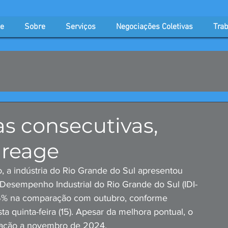
e
Sobre
Serviços
Negociações Coletivas
Trab
s consecutivas,
 reage
 a indústria do Rio Grande do Sul apresentou 
esempenho Industrial do Rio Grande do Sul (IDI-
,5% na comparação com outubro, conforme 
 quinta-feira (15). Apesar da melhora pontual, o 
lação a novembro de 2024.