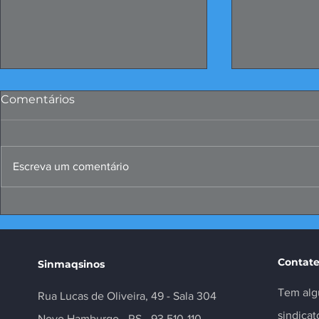
Comentários
Escreva um comentário
Missão ao Peru fortalece
Convenções
negócios e inovação no
Metalúrgic
setor
Contate
Sinmaqsinos
Tem alg
Rua Lucas de Oliveira, 49 - Sala 304
sindica
Novo Hamburgo - RS - 93.510-110