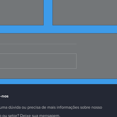
 Coletivas dos
Malha Sul: FIERGS
os Registradas
questiona modelagem
proposta
-nos
uma dúvida ou precisa de mais informações sobre nosso
to ou setor? Deixe sua mensagem.