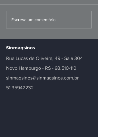
Convenções Coletivas
Malha Sul: FI
Escreva um comentário
dos Metalúrgicos
questiona mo
Registradas
proposta
Sinmaqsinos
Rua Lucas de Oliveira, 49 - Sala 304
Novo Hamburgo - RS -
93.510-110
sinmaqsinos@sinmaqsinos.com.br
51 35942232