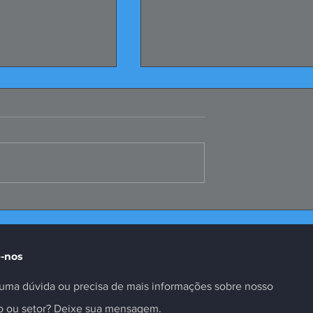
Peru fortalece
Convenções Coletivas d
 inovação no
Metalúrgicos Registrada
-nos
uma dúvida ou precisa de mais informações sobre nosso
to ou setor? Deixe sua mensagem.