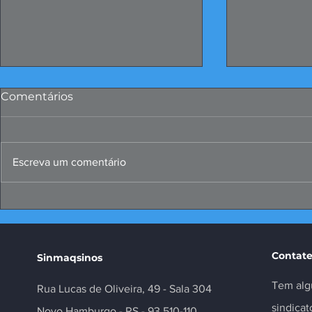
Comentários
Escreva um comentário
FIERGS: corte da Selic é
Missão ao 
positivo, mas insuficiente
negócios e
setor
Contate
Sinmaqsinos
Tem alg
Rua Lucas de Oliveira, 49 - Sala 304
sindica
Novo Hamburgo - RS - 93.510-110