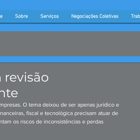
e
Sobre
Serviços
Negociações Coletivas
Trab
 revisão
nte
presas. O tema deixou de ser apenas jurídico e 
inanceiras, fiscal e tecnológica precisam atuar de 
tam os riscos de inconsistências e perdas 