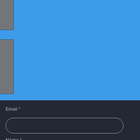
os
s
Email
Nome