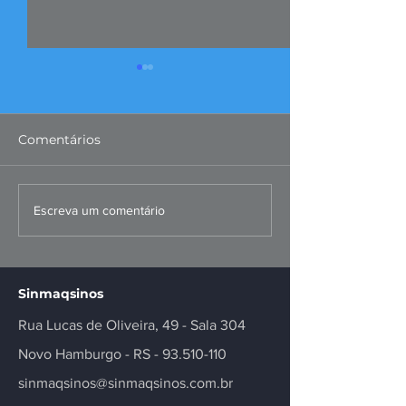
Comentários
Missão ao Peru
Convenções Co
Escreva um comentário
fortalece negócios e
dos Metalúrgi
inovação no setor
Registradas
Sinmaqsinos
Rua Lucas de Oliveira, 49 - Sala 304
Novo Hamburgo - RS -
93.510-110
sinmaqsinos@sinmaqsinos.com.br