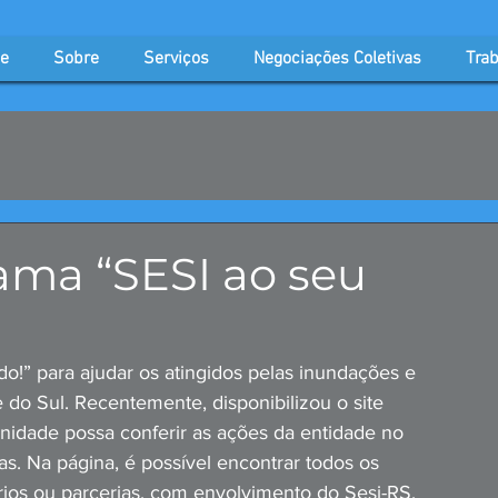
e
Sobre
Serviços
Negociações Coletivas
Trab
ama “SESI ao seu
o!” para ajudar os atingidos pelas inundações e 
do Sul. Recentemente, disponibilizou o site 
idade possa conferir as ações da entidade no 
s. Na página, é possível encontrar todos os 
rios ou parcerias, com envolvimento do Sesi-RS. 