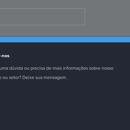
te da Selic é
Missão ao Peru fortalece
as insuficiente
negócios e inovação no
setor
-nos
uma dúvida ou precisa de mais informações sobre nosso
to ou setor? Deixe sua mensagem.