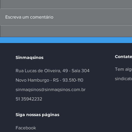
Escreva um comentário
Papo Produtivo debate
FIERGS: cor
propostas da indústria
positivo, m
para 2026
Contate
Sinmaqsinos
Tem alg
Rua Lucas de Oliveira, 49 - Sala 304
sindica
Novo Hamburgo - RS - 93.510-110
sinmaqsinos@sinmaqsinos.com.br
51 35942232
Siga nossas páginas
Facebook