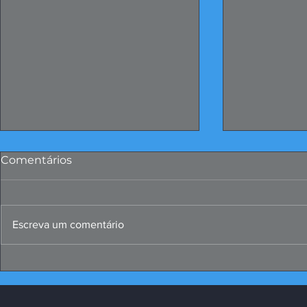
Comentários
Escreva um comentário
Papo Produtivo debate
FIERGS: cor
propostas da indústria
positivo, m
para 2026