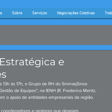
e
Sobre
Serviços
Negociações Coletivas
Trab
Estratégica e
es
 das 13h às 17h, o Grupo de RH do SinmaqSinos 
Gestão de Equipes", na IENH (R. Frederico Mentz, 
 o apoio de entidades empresariais da região.
s, coordenadores e gestores que desejam 