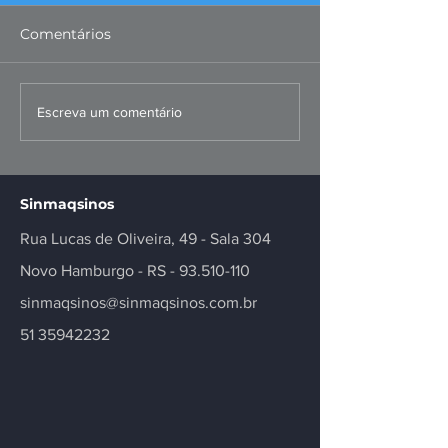
Comentários
Missão ao Peru
Convenções Co
Escreva um comentário
fortalece negócios e
dos Metalúrgi
inovação no setor
Registradas
Sinmaqsinos
Rua Lucas de Oliveira, 49 - Sala 304
Novo Hamburgo - RS -
93.510-110
sinmaqsinos@sinmaqsinos.com.br
51 35942232