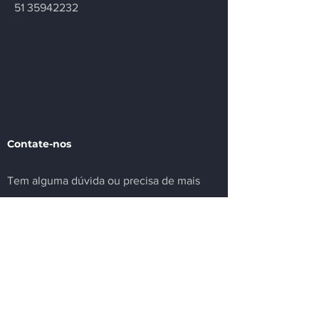
51 35942232
Contate-nos
Tem alguma dúvida ou precisa de mais
informações sobre nosso sindicato ou
setor? Deixe sua mensagem.
Email