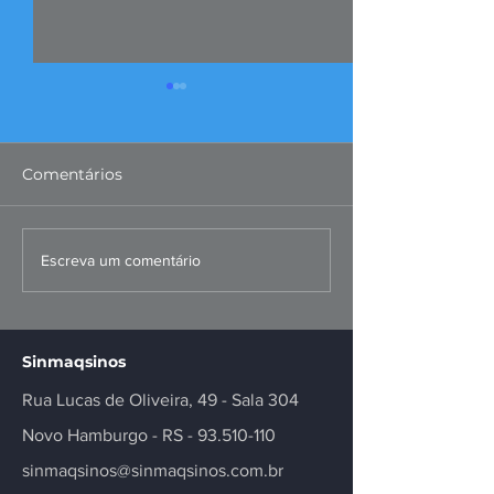
Comentários
FIERGS: corte da Selic é
Missão ao Per
Escreva um comentário
positivo, mas
fortalece negó
insuficiente
inovação no se
Sinmaqsinos
Rua Lucas de Oliveira, 49 - Sala 304
Novo Hamburgo - RS -
93.510-110
sinmaqsinos@sinmaqsinos.com.br