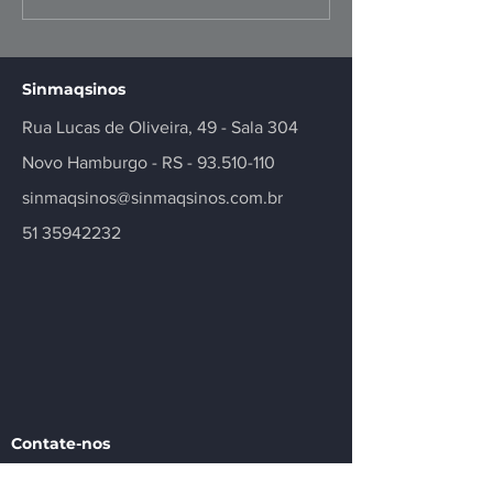
positivo, mas
fortalece negó
insuficiente
inovação no se
Sinmaqsinos
Rua Lucas de Oliveira, 49 - Sala 304
Novo Hamburgo - RS -
93.510-110
sinmaqsinos@sinmaqsinos.com.br
51 35942232
Contate-nos