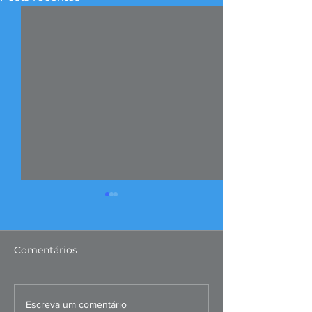
Comentários
FIERGS: corte da Selic é
Missão ao Per
Escreva um comentário