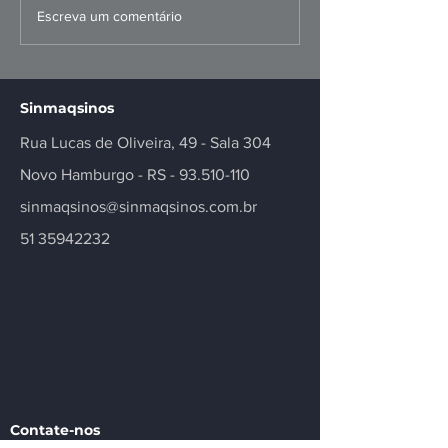
Missão ao Peru
Convenções Co
Escreva um comentário
fortalece negócios e
dos Metalúrgi
inovação no setor
Registradas
Sinmaqsinos
Rua Lucas de Oliveira, 49 - Sala 304
Novo Hamburgo - RS -
93.510-110
sinmaqsinos@sinmaqsinos.com.br
51 35942232
Contate-nos