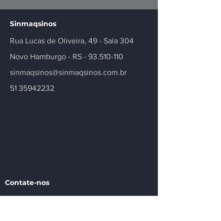
inovação no setor
Registradas
Sinmaqsinos
Rua Lucas de Oliveira, 49 - Sala 304
Novo Hamburgo - RS -
93.510-110
sinmaqsinos@sinmaqsinos.com.br
51 35942232
Contate-nos
Tem alguma dúvida ou precisa de mais