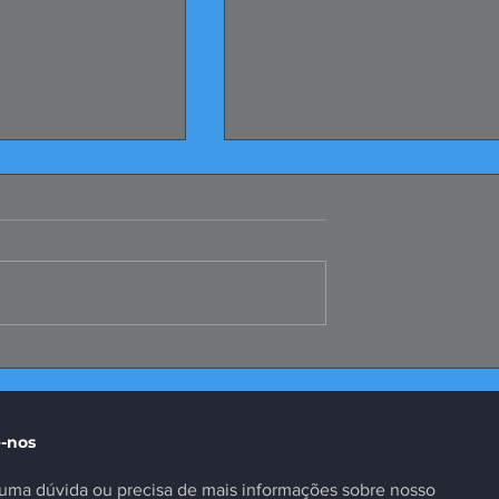
te da Selic é
Missão ao Peru fortalece
as insuficiente
negócios e inovação no
setor
-nos
uma dúvida ou precisa de mais informações sobre nosso