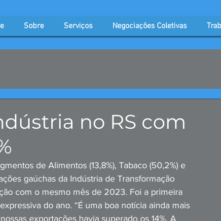
e
Sobre
Serviços
Negociações Coletivas
Trab
ndústria no RS com
2%
mentos de Alimentos (13,8%), Tabaco (50,2%) e 
ações gaúchas da Indústria de Transformação 
ção com o mesmo mês de 2023. Foi a primeira 
 expressiva do ano. “É uma boa notícia ainda mais 
nossas exportações havia superado os 14%. A 