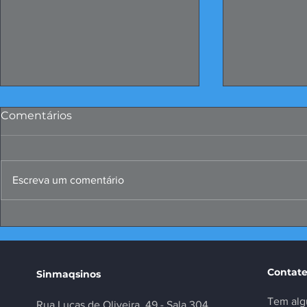
Comentários
Escreva um comentário
Papo Produtivo debate
FIERGS: cor
propostas da indústria
positivo, m
para 2026
Contate
Sinmaqsinos
Tem alg
Rua Lucas de Oliveira, 49 - Sala 304