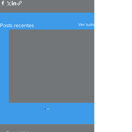
Ver tudo
Posts recentes