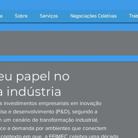
e
Sobre
Serviços
Negociações Coletivas
Trab
eu papel no
 indústria
os investimentos empresariais em inovação 
isa e desenvolvimento (P&D), segundo a 
 um cenário de transformação industrial, 
esce a demanda por ambientes que conectem 
– contexto em que  a FEIMEC celebra uma década 