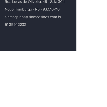
Rua Lucas de Oliveira, 49 - Sala 304
Novo Hamburgo - RS -
93.510-110
sinmaqsinos@sinmaqsinos.com.br
51 35942232
Contate-nos
Tem alguma dúvida ou precisa de mais
informações sobre nosso sindicato ou
setor? Deixe sua mensagem.