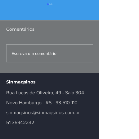
Comentários
Convenções Coletivas
Malha Sul: FI
Escreva um comentário
dos Metalúrgicos
questiona mo
Registradas
proposta
Sinmaqsinos
Rua Lucas de Oliveira, 49 - Sala 304
Novo Hamburgo - RS -
93.510-110
sinmaqsinos@sinmaqsinos.com.br
51 35942232