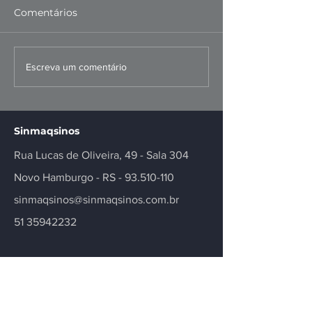
Comentários
FIERGS: corte da Selic é
Missão ao Per
Escreva um comentário
positivo, mas
fortalece negó
insuficiente
inovação no se
Sinmaqsinos
Rua Lucas de Oliveira, 49 - Sala 304
Novo Hamburgo - RS -
93.510-110
sinmaqsinos@sinmaqsinos.com.br
51 35942232