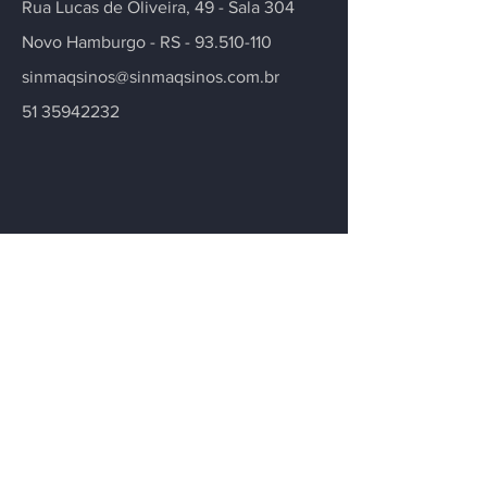
Rua Lucas de Oliveira, 49 - Sala 304
Novo Hamburgo - RS -
93.510-110
sinmaqsinos@sinmaqsinos.com.br
51 35942232
Contate-nos
Tem alguma dúvida ou precisa de mais
informações sobre nosso sindicato ou
setor? Deixe sua mensagem.