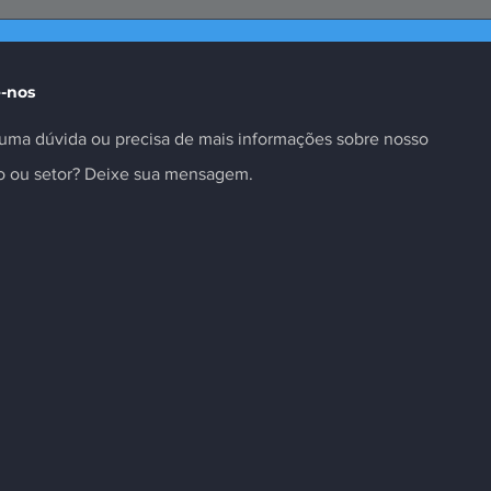
te da Selic é
Missão ao Peru fortalece
as insuficiente
negócios e inovação no
setor
-nos
uma dúvida ou precisa de mais informações sobre nosso
to ou setor? Deixe sua mensagem.