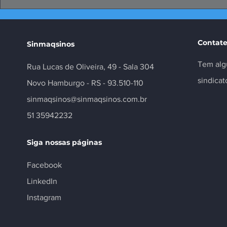
Papo Produtivo debate
FIERGS: cor
propostas da indústria
positivo, m
para 2026
Contate
Sinmaqsinos
Tem alg
Rua Lucas de Oliveira, 49 - Sala 304
sindica
Novo Hamburgo - RS - 93.510-110
sinmaqsinos@sinmaqsinos.com.br
51 35942232
Siga nossas páginas
Facebook
LinkedIn
Instagram