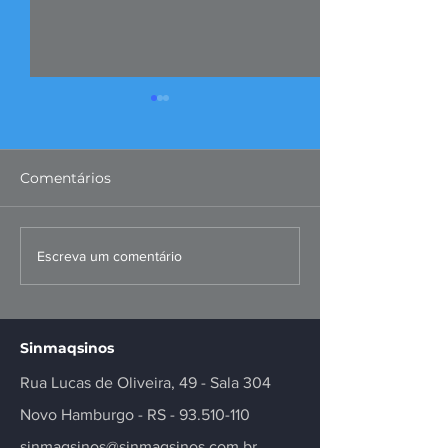
Comentários
FIERGS: corte da Selic é
Missão ao Per
Escreva um comentário
positivo, mas
fortalece negó
insuficiente
inovação no se
Sinmaqsinos
Rua Lucas de Oliveira, 49 - Sala 304
Novo Hamburgo - RS -
93.510-110
sinmaqsinos@sinmaqsinos.com.br