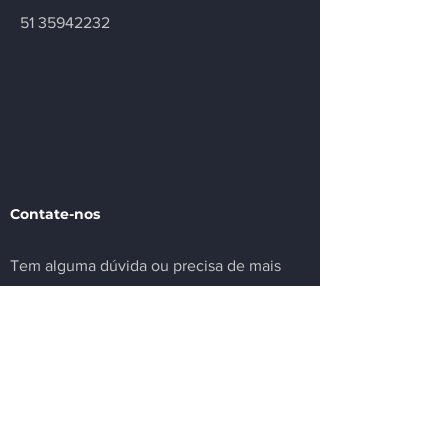
51 35942232
Contate-nos
Tem alguma dúvida ou precisa de mais
informações sobre nosso sindicato ou
setor? Deixe sua mensagem.
Email