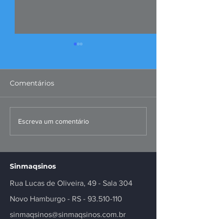
Comentários
FIERGS: corte da Selic é
Missão ao Per
Escreva um comentário
positivo, mas
fortalece negó
insuficiente
inovação no se
Sinmaqsinos
Rua Lucas de Oliveira, 49 - Sala 304
Novo Hamburgo - RS -
93.510-110
sinmaqsinos@sinmaqsinos.com.br