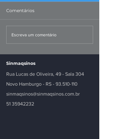
Comentários
FIERGS: corte da Selic é
Missão ao Per
Escreva um comentário
positivo, mas
fortalece negó
insuficiente
inovação no se
Sinmaqsinos
Rua Lucas de Oliveira, 49 - Sala 304
Novo Hamburgo - RS -
93.510-110
sinmaqsinos@sinmaqsinos.com.br
51 35942232