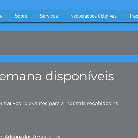
e
Sobre
Serviços
Negociações Coletivas
Trab
semana disponíveis
rmativos relevantes para a indústria recebidos na 
cez Advogados Associados;