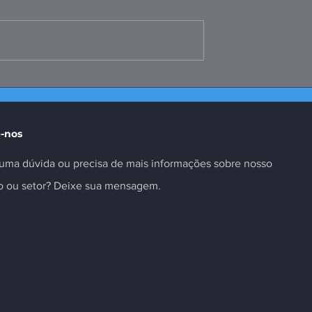
te da Selic é
Missão ao Peru fortalece
as insuficiente
negócios e inovação no
setor
-nos
uma dúvida ou precisa de mais informações sobre nosso
to ou setor? Deixe sua mensagem.