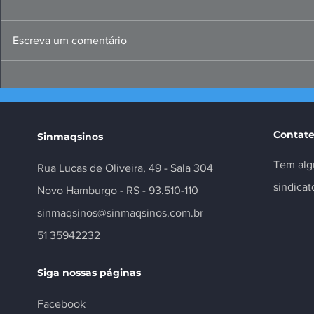
Escreva um comentário
Papo Produtivo debate
FIERGS: cor
propostas da indústria
positivo, m
para 2026
Contate
Sinmaqsinos
Tem alg
Rua Lucas de Oliveira, 49 - Sala 304
sindica
Novo Hamburgo - RS - 93.510-110
sinmaqsinos@sinmaqsinos.com.br
51 35942232
Siga nossas páginas
Facebook