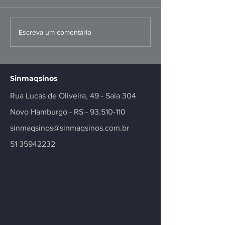
FIERGS: corte da Selic é
Missão ao Per
Escreva um comentário
positivo, mas
fortalece negó
insuficiente
inovação no se
Sinmaqsinos
Rua Lucas de Oliveira, 49 - Sala 304
Novo Hamburgo - RS -
93.510-110
sinmaqsinos@sinmaqsinos.com.br
51 35942232