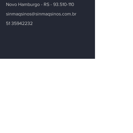
Novo Hamburgo - RS -
93.510-110
sinmaqsinos@sinmaqsinos.com.br
51 35942232
Contate-nos
Tem alguma dúvida ou precisa de mais
informações sobre nosso sindicato ou
setor? Deixe sua mensagem.
Email