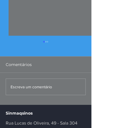
Comentários
FIERGS: corte da Selic é
Missão ao Per
Escreva um comentário
positivo, mas
fortalece negó
insuficiente
inovação no se
Sinmaqsinos
Rua Lucas de Oliveira, 49 - Sala 304