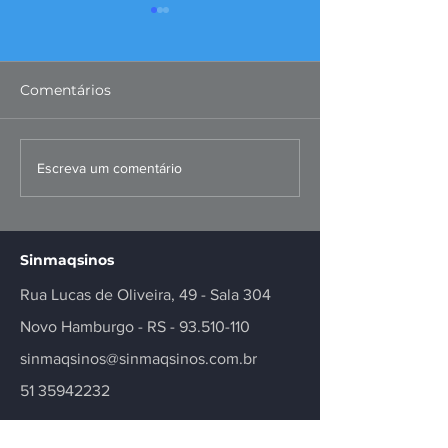
Comentários
Missão ao Peru
Convenções Co
Escreva um comentário
fortalece negócios e
dos Metalúrgi
inovação no setor
Registradas
Sinmaqsinos
Rua Lucas de Oliveira, 49 - Sala 304
Novo Hamburgo - RS -
93.510-110
sinmaqsinos@sinmaqsinos.com.br
51 35942232