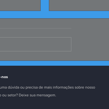
 Coletivas dos
Malha Sul: FIERGS
os Registradas
questiona modelagem
proposta
-nos
uma dúvida ou precisa de mais informações sobre nosso
to ou setor? Deixe sua mensagem.