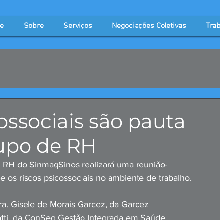
e
Sobre
Serviços
Negociações Coletivas
Trab
cossociais são pauta
rupo de RH
e RH do SinmaqSinos realizará uma reunião-
 e os riscos psicossociais no ambiente de trabalho.
ra. Gisele de Morais Garcez, da Garcez 
tti, da ConSeg Gestão Integrada em Saúde, 