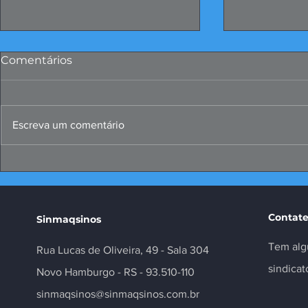
Comentários
Escreva um comentário
Missão ao Peru fortalece
Convenções
negócios e inovação no
Metalúrgic
setor
Contate
Sinmaqsinos
Tem alg
Rua Lucas de Oliveira, 49 - Sala 304
sindica
Novo Hamburgo - RS - 93.510-110
sinmaqsinos@sinmaqsinos.com.br