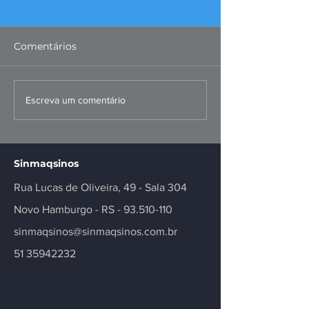
Comentários
FIERGS: corte da Selic é
Missão ao Per
Escreva um comentário
positivo, mas
fortalece negó
insuficiente
inovação no se
Sinmaqsinos
Rua Lucas de Oliveira, 49 - Sala 304
Novo Hamburgo - RS -
93.510-110
sinmaqsinos@sinmaqsinos.com.br
51 35942232