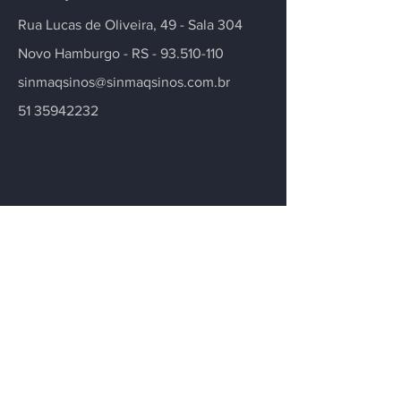
Rua Lucas de Oliveira, 49 - Sala 304
Novo Hamburgo - RS -
93.510-110
sinmaqsinos@sinmaqsinos.com.br
51 35942232
Contate-nos
Tem alguma dúvida ou precisa de mais
informações sobre nosso sindicato ou
setor? Deixe sua mensagem.