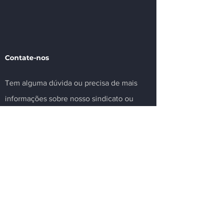
Contate-nos
Tem alguma dúvida ou precisa de mais
informações sobre nosso sindicato ou
setor? Deixe sua mensagem.
Email
Nome