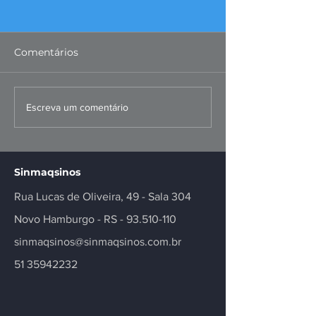
Comentários
FIERGS: corte da Selic é
Missão ao Per
Escreva um comentário
positivo, mas
fortalece negó
insuficiente
inovação no se
Sinmaqsinos
Rua Lucas de Oliveira, 49 - Sala 304
Novo Hamburgo - RS -
93.510-110
sinmaqsinos@sinmaqsinos.com.br
51 35942232