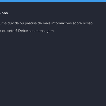
 inovação no
Metalúrgicos Registrada
-nos
uma dúvida ou precisa de mais informações sobre nosso
to ou setor? Deixe sua mensagem.