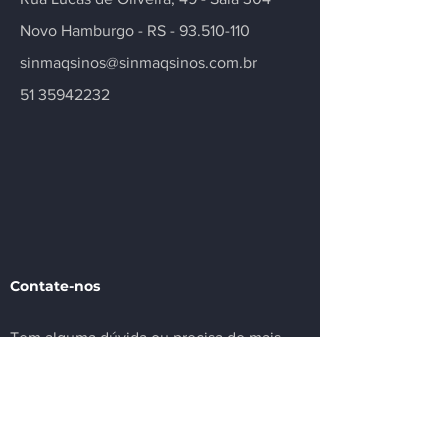
Novo Hamburgo - RS -
93.510-110
sinmaqsinos@sinmaqsinos.com.br
51 35942232
Contate-nos
Tem alguma dúvida ou precisa de mais
informações sobre nosso sindicato ou
setor? Deixe sua mensagem.