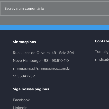
Escreva um comentário
FIERGS: corte da Selic é
Missão ao 
positivo, mas insuficiente
negócios e
setor
Contate
Sinmaqsinos
Tem alg
Rua Lucas de Oliveira, 49 - Sala 304
sindica
Novo Hamburgo - RS - 93.510-110
sinmaqsinos@sinmaqsinos.com.br
51 35942232
Siga nossas páginas
Facebook
LinkedIn