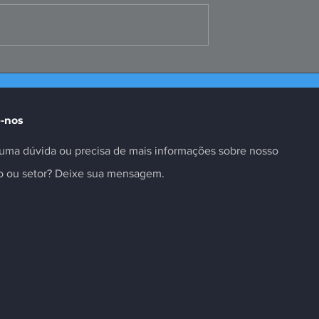
Peru fortalece
Convenções Coletivas d
 inovação no
Metalúrgicos Registrada
-nos
uma dúvida ou precisa de mais informações sobre nosso
to ou setor? Deixe sua mensagem.