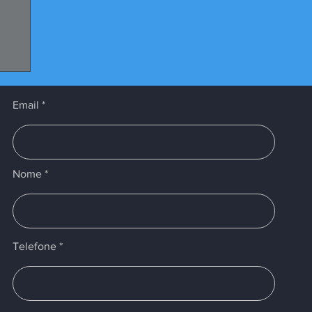
os
s
Email
Nome
Telefone