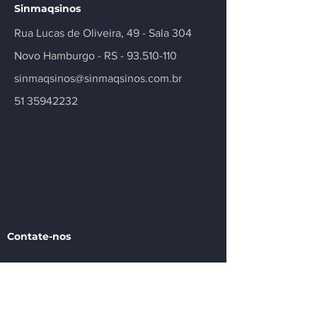
Sinmaqsinos
Rua Lucas de Oliveira, 49 - Sala 304
Novo Hamburgo - RS -
93.510-110
sinmaqsinos@sinmaqsinos.com.br
51 35942232
Contate-nos
Tem alguma dúvida ou precisa de mais
informações sobre nosso sindicato ou