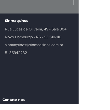
positivo, mas
fortalece negó
insuficiente
inovação no se
Sinmaqsinos
Rua Lucas de Oliveira, 49 - Sala 304
Novo Hamburgo - RS -
93.510-110
sinmaqsinos@sinmaqsinos.com.br
51 35942232
Contate-nos