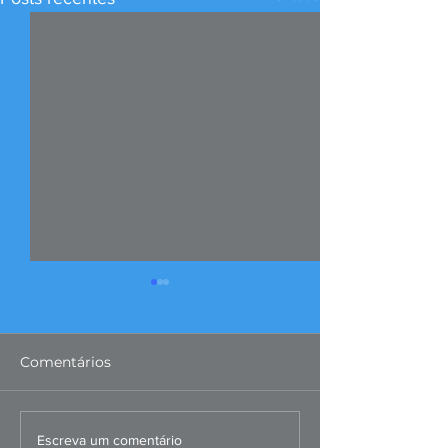
Comentários
FIERGS: corte da Selic é
Missão ao Per
Escreva um comentário