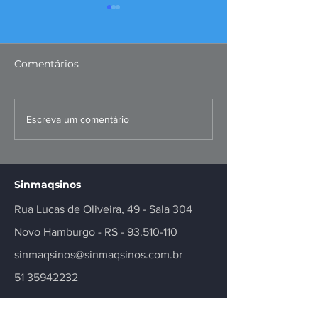
Comentários
Missão ao Peru
Convenções Co
Escreva um comentário
fortalece negócios e
dos Metalúrgi
inovação no setor
Registradas
Sinmaqsinos
Rua Lucas de Oliveira, 49 - Sala 304
Novo Hamburgo - RS -
93.510-110
sinmaqsinos@sinmaqsinos.com.br
51 35942232