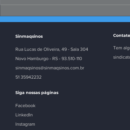
Papo Produtivo debate
FIERGS: cor
propostas da indústria
positivo, m
para 2026
Contate
Sinmaqsinos
Tem alg
Rua Lucas de Oliveira, 49 - Sala 304
sindica
Novo Hamburgo - RS - 93.510-110
sinmaqsinos@sinmaqsinos.com.br
51 35942232
Siga nossas páginas
Facebook
LinkedIn
Instagram