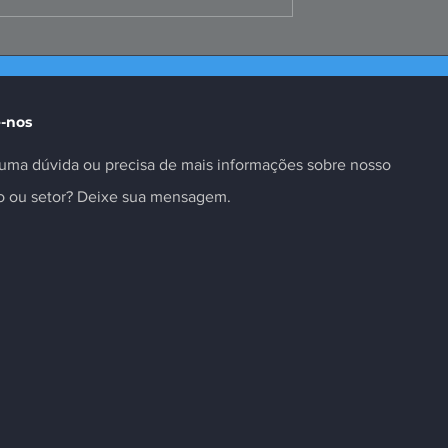
te da Selic é
Missão ao Peru fortalece
as insuficiente
negócios e inovação no
setor
-nos
uma dúvida ou precisa de mais informações sobre nosso
to ou setor? Deixe sua mensagem.