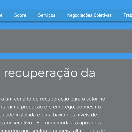
e
Sobre
Serviços
Negociações Coletivas
Trab
 recuperação da
a um cenário de recuperação para o setor no 
entaram a produção e o emprego, ao mesmo 
idade instalada e uma baixa nos níveis de 
ês consecutivo. “Foi uma mudança após dois 
mprego apresentou a primeira alta depois de 