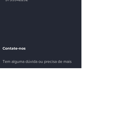
Contate-nos
Tem alguma dúvida ou precisa de mais
informações sobre nosso sindicato ou
setor? Deixe sua mensagem.
Email