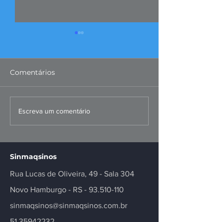
Comentários
Missão ao Peru
Convenções Co
Escreva um comentário
fortalece negócios e
dos Metalúrgi
inovação no setor
Registradas
Sinmaqsinos
Rua Lucas de Oliveira, 49 - Sala 304
Novo Hamburgo - RS -
93.510-110
sinmaqsinos@sinmaqsinos.com.br
51 35942232