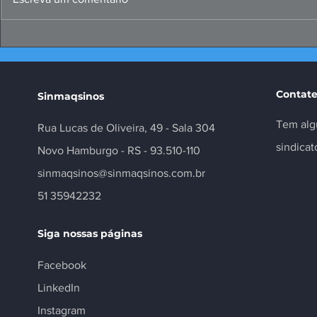
FIERGS: corte da Selic é
Missão ao 
positivo, mas insuficiente
negócios e
setor
Contate
Sinmaqsinos
Tem alg
Rua Lucas de Oliveira, 49 - Sala 304
sindica
Novo Hamburgo - RS - 93.510-110
sinmaqsinos@sinmaqsinos.com.br
51 35942232
Siga nossas páginas
Facebook
LinkedIn
Instagram