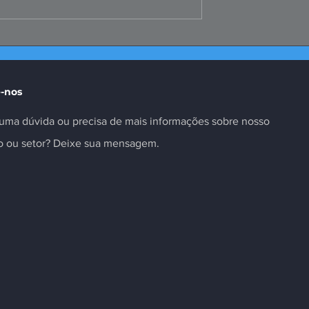
Peru fortalece
Convenções Coletivas d
 inovação no
Metalúrgicos Registrada
-nos
uma dúvida ou precisa de mais informações sobre nosso
to ou setor? Deixe sua mensagem.