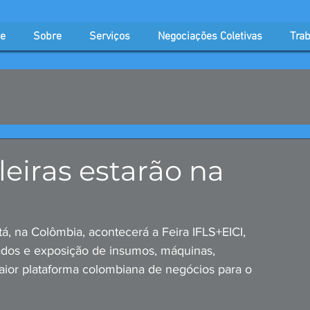
e
Sobre
Serviços
Negociações Coletivas
Trab
leiras estarão na
á, na Colômbia, acontecerá a Feira IFLS+EICI, 
ados e exposição de insumos, máquinas, 
ior plataforma colombiana de negócios para o 