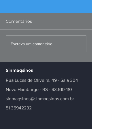
Comentários
FIERGS: corte da Selic é
Missão ao Per
Escreva um comentário
positivo, mas
fortalece negó
insuficiente
inovação no se
Sinmaqsinos
Rua Lucas de Oliveira, 49 - Sala 304
Novo Hamburgo - RS -
93.510-110
sinmaqsinos@sinmaqsinos.com.br
51 35942232