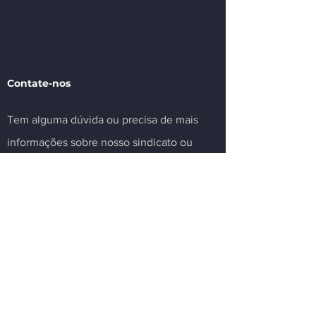
Contate-nos
Tem alguma dúvida ou precisa de mais
informações sobre nosso sindicato ou
setor? Deixe sua mensagem.
Email
Nome