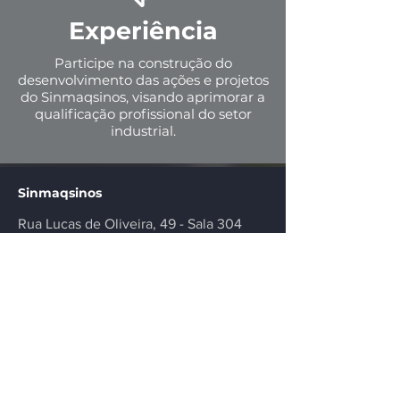
Experiência
Participe na construção do
desenvolvimento das ações e projetos
do Sinmaqsinos, visando aprimorar a
qualificação profissional do setor
industrial.
Sinmaqsinos
Rua Lucas de Oliveira, 49 - Sala 304
Novo Hamburgo - RS -
93.510-110
sinmaqsinos@sinmaqsinos.com.br
51 35942232