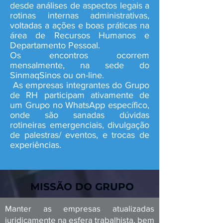
desde análises de aspectos legais a
rotinas internas administrativas,
voltadas a ações e boas práticas na
área de Recursos Humanos e
Departamento Pessoal.
Os encontros ocorrem
mensalmente, na sede do
SinmaqSinos ou on-line.
As empresas integrantes do Grupo
de RH participam ativamente de
um Grupo no WhatsApp específico,
onde são sanadas dúvidas
rotineiras emergenciais, divulgação
de palestras/ eventos, e trocas de
experiências.
MISSÃO DO GRUPO
Manter as empresas atualizadas
juridicamente na esfera trabalhista, bem