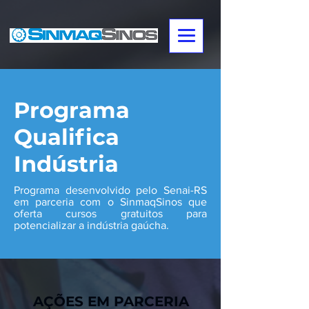
Programa
Qualifica
Indústria
Programa desenvolvido pelo Senai-RS
em parceria com o SinmaqSinos que
oferta cursos gratuitos para
potencializar a indústria gaúcha.
AÇÕES EM PARCERIA