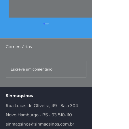
Comentários
FIERGS: corte da Selic é
Missão ao Per
Escreva um comentário
positivo, mas
fortalece negó
insuficiente
inovação no se
Sinmaqsinos
Rua Lucas de Oliveira, 49 - Sala 304
Novo Hamburgo - RS -
93.510-110
sinmaqsinos@sinmaqsinos.com.br