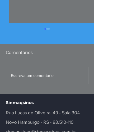
Comentários
FIERGS: corte da Selic é
Missão ao Per
Escreva um comentário
positivo, mas
fortalece negó
insuficiente
inovação no se
Sinmaqsinos
Rua Lucas de Oliveira, 49 - Sala 304
Novo Hamburgo - RS -
93.510-110
sinmaqsinos@sinmaqsinos.com.br