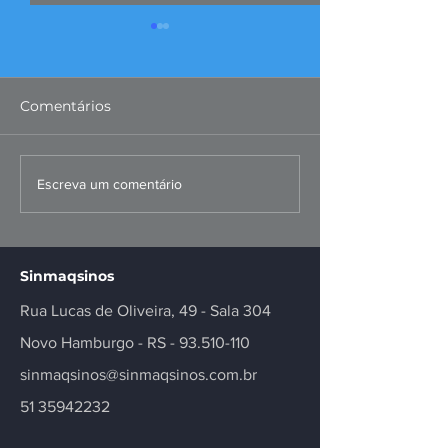
Comentários
FIERGS: corte da Selic é
Missão ao Per
Escreva um comentário
positivo, mas
fortalece negó
insuficiente
inovação no se
Sinmaqsinos
Rua Lucas de Oliveira, 49 - Sala 304
Novo Hamburgo - RS -
93.510-110
sinmaqsinos@sinmaqsinos.com.br
51 35942232