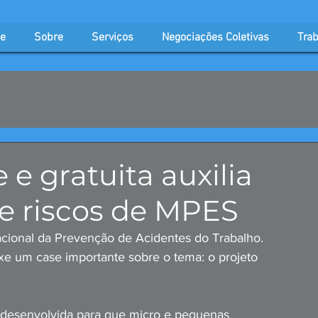
e
Sobre
Serviços
Negociações Coletivas
Trab
 e gratuita auxilia
e riscos de MPES
cional da Prevenção de Acidentes do Trabalho. 
e um case importante sobre o tema: o projeto 
oi desenvolvida para que micro e pequenas 