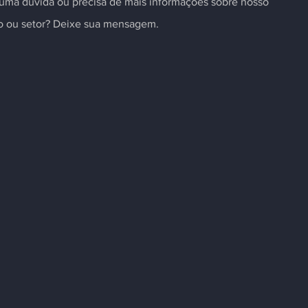
uma dúvida ou precisa de mais informações sobre nosso
to ou setor? Deixe sua mensagem.