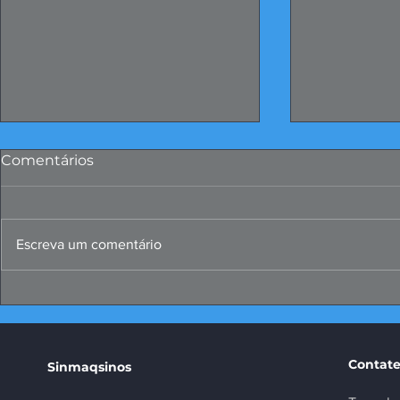
Comentários
Escreva um comentário
Papo Produtivo debate
FIERGS: cor
propostas da indústria
positivo, m
para 2026
Contate
Sinmaqsinos