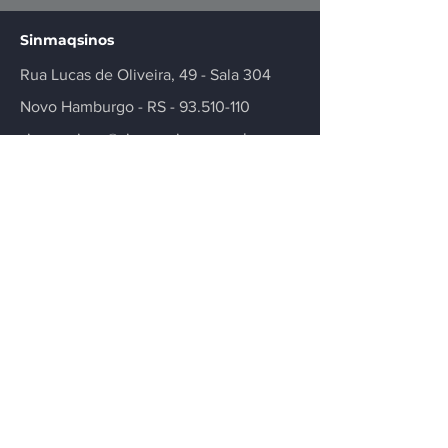
Sinmaqsinos
Rua Lucas de Oliveira, 49 - Sala 304
Novo Hamburgo - RS -
93.510-110
sinmaqsinos@sinmaqsinos.com.br
51 35942232
Contate-nos
Tem alguma dúvida ou precisa de mais
informações sobre nosso sindicato ou