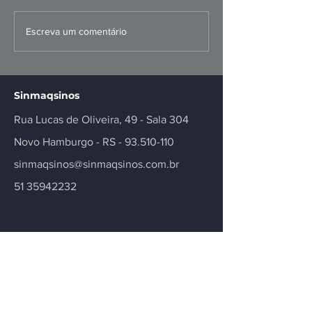
FIERGS: corte da Selic é
Missão ao Per
Escreva um comentário
positivo, mas
fortalece negó
insuficiente
inovação no se
Sinmaqsinos
Rua Lucas de Oliveira, 49 - Sala 304
Novo Hamburgo - RS -
93.510-110
sinmaqsinos@sinmaqsinos.com.br
51 35942232