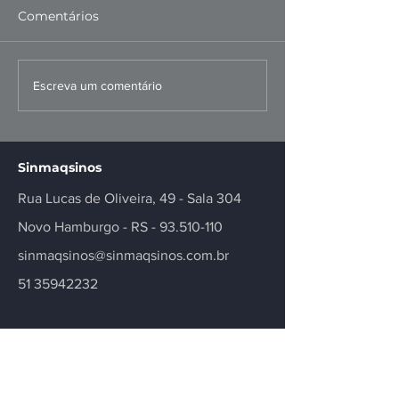
Comentários
FIERGS: corte da Selic é
Missão ao Per
Escreva um comentário
positivo, mas
fortalece negó
insuficiente
inovação no se
Sinmaqsinos
Rua Lucas de Oliveira, 49 - Sala 304
Novo Hamburgo - RS -
93.510-110
sinmaqsinos@sinmaqsinos.com.br
51 35942232